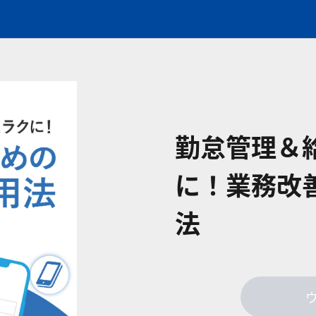
勤怠管理＆
に！業務改
法