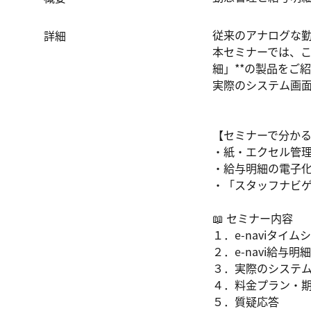
従来のアナログな勤
詳細
本セミナーでは、これ
細」**の製品をご紹
実際のシステム画面
【セミナーで分かる
・紙・エクセル管理
・給与明細の電子化
・「スタッフナビゲ
📖 セミナー内容

１．e-naviタイ
２．e-navi給与明
３．実際のシステム
４．料金プラン・期
５．質疑応答
