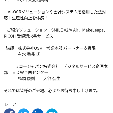
　AI-OCRソリューションや会計システムを活用した法対
応＋生産性向上を体感！​

   ご紹介ソリューション：SMILE V2/V Air、MakeLeaps、
RICOH 受領請求書サービス

  講師：株式会社OSK　営業本部 パートナー支援課​

　  　　有水 秀兆 氏　　　　　　​

           リコージャパン株式会社　デジタルサービス企画本
部　ＥＤＷ企画センター ​

　　　  権頭 康則　　大谷 奈生​

それでは皆様のご来場、心よりお待ち申し上げます。
シェア