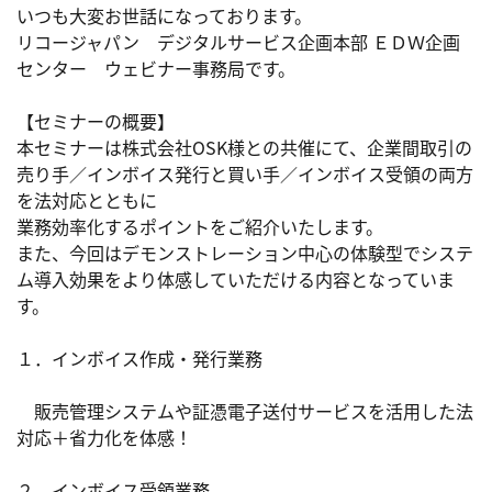
いつも大変お世話になっております。

リコージャパン　デジタルサービス企画本部 ＥＤＷ企画
センター　ウェビナー事務局です。

【セミナーの概要】​

本セミナーは株式会社OSK様との共催にて、企業間取引の
売り手／インボイス発行と買い手／インボイス受領の両方
を法対応とともに

業務効率化するポイントをご紹介いたします。

また、今回はデモンストレーション中心の体験型でシステ
ム導入効果をより体感していただける内容となっていま
す。​

１．インボイス作成・発行業務​

　販売管理システムや証憑電子送付サービスを活用した法
対応＋省力化を体感！​

２．インボイス受領業務​
