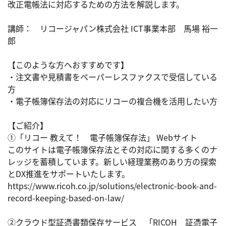
改正電帳法に対応するための方法を解説します。

講師：　リコージャパン株式会社 ICT事業本部　馬場 裕一
郎

【このような方へおすすめです】

・注文書や見積書をペーパーレスファクスで受信している
方

・電子帳簿保存法の対応にリコーの複合機を活用したい方

【ご紹介】

①「リコー 教えて！　電子帳簿保存法」 Webサイト

このサイトは電子帳簿保存法とその対応に関する多くのナ
レッジを蓄積しています。新しい経理業務のあり方の探索
とDX推進をサポートいたします。

https://www.ricoh.co.jp/solutions/electronic-book-and-
record-keeping-based-on-law/

②クラウド型証憑書類保存サービス　「RICOH　証憑電子