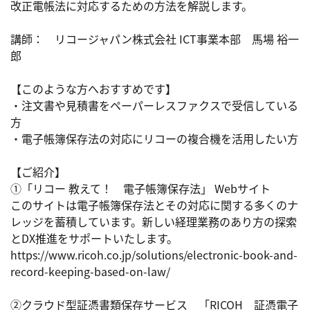
改正電帳法に対応するための方法を解説します。

講師：　リコージャパン株式会社 ICT事業本部　馬場 裕一
郎

【このような方へおすすめです】

・注文書や見積書をペーパーレスファクスで受信している
方

・電子帳簿保存法の対応にリコーの複合機を活用したい方

【ご紹介】

①「リコー 教えて！　電子帳簿保存法」 Webサイト

このサイトは電子帳簿保存法とその対応に関する多くのナ
レッジを蓄積しています。新しい経理業務のあり方の探索
とDX推進をサポートいたします。

https://www.ricoh.co.jp/solutions/electronic-book-and-
record-keeping-based-on-law/

②クラウド型証憑書類保存サービス　「RICOH　証憑電子