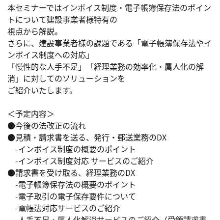
本セミナーではインボイス制度・電子帳簿保存法のポイン
トについて建設事業者様特有の

視点から解説。

さらに、建設事業者様の課題である「電子帳簿保存法やイ
ンボイス制度への対応」

「慢性的な人手不足」「経理業務の効率化・属人化の解
消」に対してのソリューションを

ご紹介いたします。

＜予定内容＞

●今後の法改正の流れ​

●見積・請求書を送る、発行・郵送業務のDX​

　-インボイス制度の概要のポイント​

　-インボイス制度対応 サービス​のご紹介

●請求書を受け取る、経理業務のDX​

　-電子帳簿保存法の概要のポイント​

　-電子取引の電子保存要件について​

　-電帳法対応サービスのご紹介​

　-人手不足・属人化解消サービスのご紹介（受領請求書