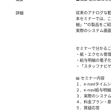
従来のアナログな勤
詳細
本セミナーでは、これ
細」**の製品をご紹
実際のシステム画面
セミナーで分かるこ
・紙・エクセル管理
・給与明細の電子化
・「スタッフナビゲ
📖 セミナー内容

１．e-naviタイ
２．e-navi給与明
３．実際のシステム
４．料金プラン・期
５．質疑応答
