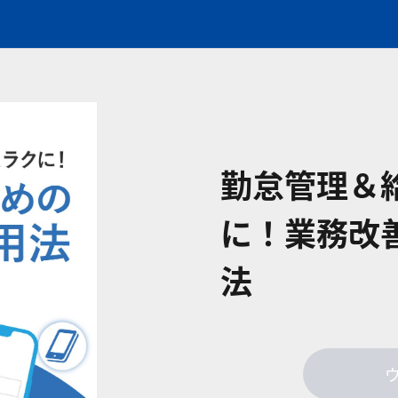
勤怠管理＆
に！業務改
法